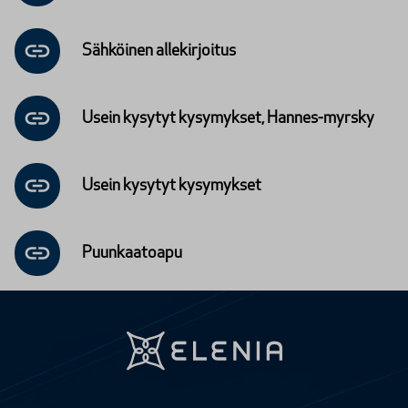
Sähköinen alle­kirjoitus
Usein kysytyt kysy­mykset, Hannes-myrsky
Usein kysytyt kysy­mykset
Puunkaatoapu