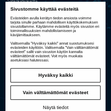
Sähkökatkokartta
Sähköinen vikailmoitus
Sivustomme käyttää evästeitä
Evästeiden avulla kerätyn tiedon ansiosta voimme
Vaihde
tarjota sinulle parhaan mahdollisen käyttökokemuksen
sivustollamme. Käytämme evästeitä myös sivuston eri
Puh.
020 586 11
toiminnallisuuksien mahdollistamiseen ja
kävijämittaukseen.
etunimi.sukunimi@elenia.fi
Valitsemalla ”Hyväksy kaikki” annat suostumuksesi
Yhteystiedot ja laskutusosoitteet
evästeiden käyttöön. Valitsemalla ”Vain välttämättömät
evästeet” sallit vain sivuston käytön kannalta
Linkit
välttämättömät evästeet. Voit myös muokata
asetuksiasi halutessasi.
Tietosuoja
Saavutettavuus
Hyväksy kaikki
Sivuston käyttöehdot
Puhelujen hinnat
Sähkökatkojen hyvitykset ja korvaukset
Vain välttämättömät evästeet
Näytä tiedot