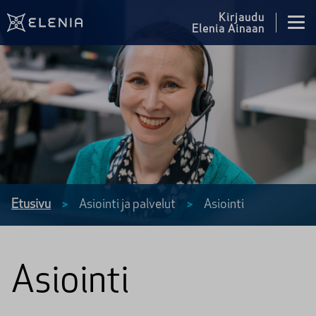
Siirry sisältöön
Kirjaudu
Elenia Ainaan
Etusivu
Asiointi ja palvelut
Asiointi
>
>
Asiointi