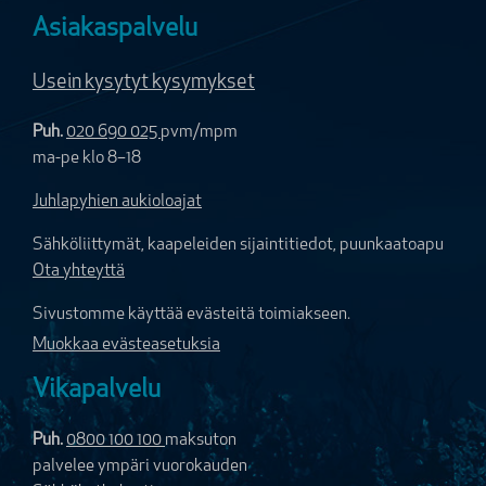
Asiakaspalvelu
Usein kysytyt kysymykset
Puh.
020 690 025
pvm/mpm
ma-pe klo 8–18
Juhlapyhien aukioloajat
Sähköliittymät, kaapeleiden sijaintitiedot, puunkaatoapu
Ota yhteyttä
Sivustomme käyttää evästeitä toimiakseen.
Muokkaa evästeasetuksia
Vikapalvelu
Puh.
0800 100 100
maksuton
palvelee ympäri vuorokauden