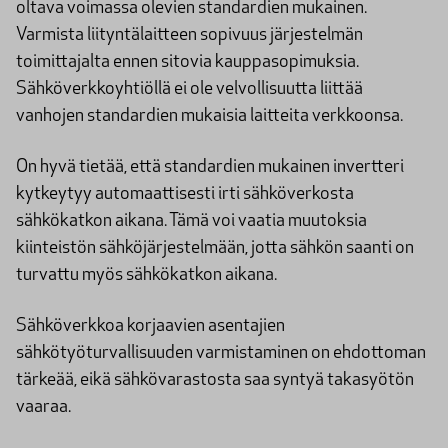
oltava voimassa olevien standardien mukainen.
Varmista liityntälaitteen sopivuus järjestelmän
toimittajalta ennen sitovia kauppasopimuksia.
Sähköverkkoyhtiöllä ei ole velvollisuutta liittää
vanhojen standardien mukaisia laitteita verkkoonsa.
On hyvä tietää, että standardien mukainen invertteri
kytkeytyy automaattisesti irti sähköverkosta
sähkökatkon aikana. Tämä voi vaatia muutoksia
kiinteistön sähköjärjestelmään, jotta sähkön saanti on
turvattu myös sähkökatkon aikana.
Sähköverkkoa korjaavien asentajien
sähkötyöturvallisuuden varmistaminen on ehdottoman
tärkeää, eikä sähkövarastosta saa syntyä takasyötön
vaaraa.