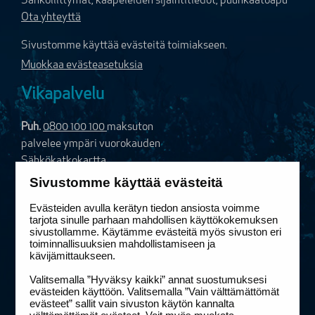
Sähköliittymät, kaapeleiden sijaintitiedot, puunkaatoapu
Ota yhteyttä
Sivustomme käyttää evästeitä toimiakseen.
Muokkaa evästeasetuksia
Vikapalvelu
Puh.
0800 100 100
maksuton
palvelee ympäri vuorokauden
Sähkökatkokartta
Sähköinen vikailmoitus
Sivustomme käyttää evästeitä
Evästeiden avulla kerätyn tiedon ansiosta voimme
Vaihde
tarjota sinulle parhaan mahdollisen käyttökokemuksen
sivustollamme. Käytämme evästeitä myös sivuston eri
Puh.
020 586 11
toiminnallisuuksien mahdollistamiseen ja
kävijämittaukseen.
etunimi.sukunimi@elenia.fi
Valitsemalla ”Hyväksy kaikki” annat suostumuksesi
Yhteystiedot ja laskutusosoitteet
evästeiden käyttöön. Valitsemalla ”Vain välttämättömät
evästeet” sallit vain sivuston käytön kannalta