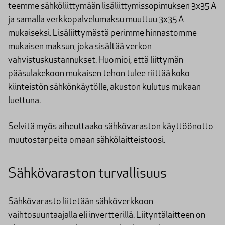
teemme sähköliittymään lisäliittymissopimuksen 3x35 A
ja samalla verkkopalvelumaksu muuttuu 3x35 A
mukaiseksi. Lisäliittymästä perimme hinnastomme
mukaisen maksun, joka sisältää verkon
vahvistuskustannukset. Huomioi, että liittymän
pääsulakekoon mukaisen tehon tulee riittää koko
kiinteistön sähkönkäytölle, akuston kulutus mukaan
luettuna.
Selvitä myös aiheuttaako sähkövaraston käyttöönotto
muutostarpeita omaan sähkölaitteistoosi.
Sähkövaraston turvallisuus
Sähkövarasto liitetään sähköverkkoon
vaihtosuuntaajalla eli invertterillä. Liityntälaitteen on