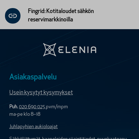
Fingrid: Kotitaloudet sähkön
reservimarkkinoilla
Asiakaspalvelu
Usein kysytyt kysymykset
Puh.
020 690 025
pvm/mpm
ma-pe klo 8–18
Juhlapyhien aukioloajat