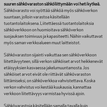
suuren sähkövaraston sähköliittymään voi heti kytkeä.
Sähkövarasto voi syöttää sähköä myös sähköverkon
suuntaan, jolloin varastoa käsitellään
tuotantolaitoksena. Liitettäessä tuotantolaitoksia
sähköverkkoon on huomioitava sähköverkon
suojauksen toimivuus ja kapasiteetti. Näihin vaikuttavat
myös saman verkkoalueen muut laitteistot.
Sähkövaraston sijainti vaikuttaa sen sähköverkkoon
liitettävyyteen, sillä verkon sähköiset arvot heikkenevät
etäisyyksien kasvaessa jakelumuuntamosta. Jos
sähköiset arvot eivät ole riittävät sähkövaraston
liittämiseksi, on sähköverkkoa vahvistettava. Koska
verkon vahvistus voi kestää kuukausia, kannattaa
verkkoon liitettävyys varmistaa hyvissä ajoin.
Sähkövarastoja käsitellään samalla tavalla kuin