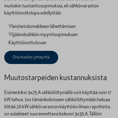
muitakin tuotantosopimuksia, eli sähkövaraston
käyttöönottolupa edellyttää:
Yleistietolomakkeen lähettämisen
Ylijäämäsähkön myyntisopimuksen
Käyttöönottoluvan
Ota meihin yhteyttä
Muutostarpeiden kustannuksista
Esimerkiksi 3x25 A sähköliittymällä voit käyttää noin 17
kW tehoa. Jos tämänkokoiseen sähköliittymään haluaa
liittää 20 kW sähkövaraston käyttöön ilman rajoitteita,
on sulakkeet suurennettava kokoon 3x35 A. Tällöin