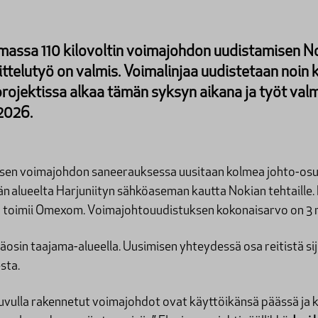
amassa 110 kilovoltin voimajohdon uudistamisen No
telutyö on valmis. Voimalinjaa uudistetaan noin k
rojektissa alkaa tämän syksyn aikana ja työt val
2026.
isen voimajohdon saneerauksessa uusitaan kolmea johto-osuut
n alueelta Harjuniityn sähköaseman kautta Nokian tehtaille.
a toimii Omexom. Voimajohtouudistuksen kokonaisarvo on 3 
äosin taajama-alueella. Uusimisen yhteydessä osa reitistä si
sta.
luvulla rakennetut voimajohdot ovat käyttöikänsä päässä ja 