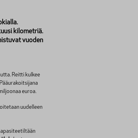
kialla.
uusi kilometriä.
mistuvat vuoden
ta. Reitti kulkee
 Pääurakoitsijana
miljoonaa euroa.
joitetaan uudelleen
kapasiteetiltään