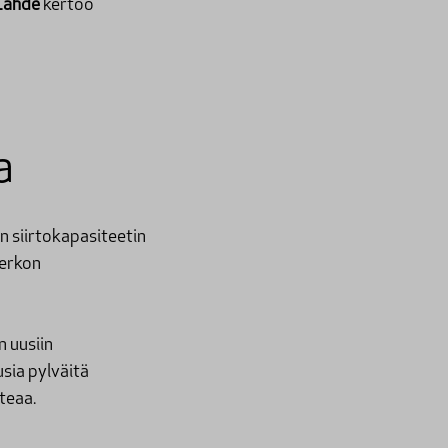
 Lähde
kertoo
ta
 siirtokapasiteetin
verkon
 uusiin
usia pylväitä
oteaa.