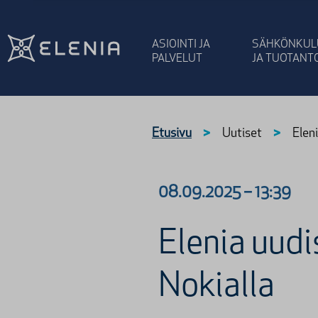
Siirry sisältöön
ASIOINTI JA
SÄHKÖNKUL
PALVELUT
JA TUOTANT
Etusivu
>
Uutiset
>
Elen
08.09.2025
–
13:39
Elenia uudi
Nokialla