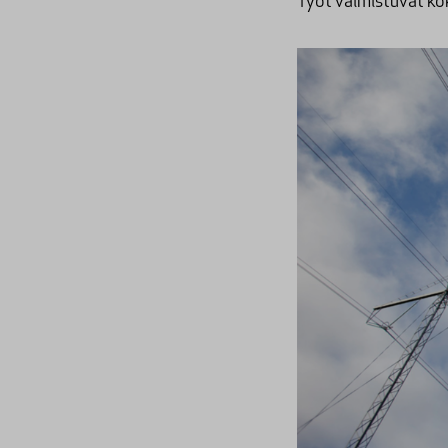
Työt valmistuvat ko