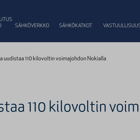
UTUS
O
SÄHKÖVERKKO
SÄHKÖ­KATKOT
VASTUULLI­SUU
ia uudistaa 110 kilovoltin voimajohdon Nokialla
staa 110 kilovoltin voi