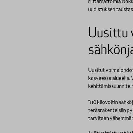
riittämättömiä Nokia
uudistuksen tausta
Uusittu 
sähkönj
Uusitut voimajohdot
kasvaessa alueella. 
kehittämissuunnite
”110 kilovoltin säh
teräsrakenteisiin py
tarvitaan vähemmän 