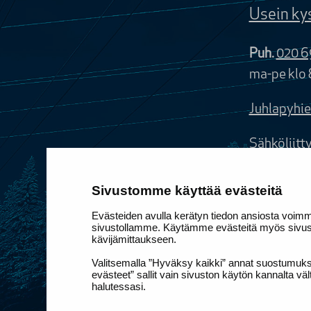
Usein ky
Puh.
020 6
ma-pe klo 
Juhlapyhie
Sähköliitt
sijaintiti
Ota yhteyt
Sivustomme käyttää evästeitä
Evästeiden avulla kerätyn tiedon ansiosta voim
Sivustomm
sivustollamme. Käytämme evästeitä myös sivusto
kävijämittaukseen.
toimiakse
Valitsemalla ”Hyväksy kaikki” annat suostumukse
Muokkaa e
evästeet” sallit vain sivuston käytön kannalta v
halutessasi.