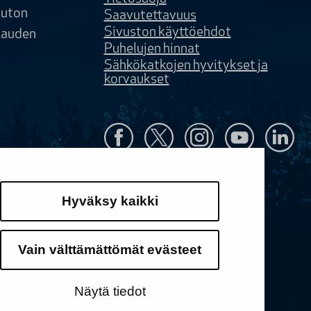
uton
Saavutettavuus
Sivuston käyttöehdot
kauden
Puhelujen hinnat
Sähkökatkojen hyvitykset ja
korvaukset
a.fi
Hyväksy kaikki
usosoitteet
Vain välttämättömät evästeet
Näytä tiedot