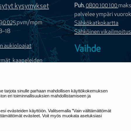
sytyt kysymykset
Puh.
0800 100 100
maks
palvelee ympäri vuoro
90 025
pvm/mpm
Sähkökatkokartta
8–18
Sähköinen vikailmoitus
n aukioloajat
Vaihde
ymät, kaapeleiden
Puh.
020 586 11
edot, puunkaatoapu
etunimi.sukunimi@eleni
tä
Yhteystiedot ja laskut
me tarjota sinulle parhaan mahdollisen käyttökokemuksen
e käyttää evästeitä
n eri toiminnallisuuksien mahdollistamiseen ja
en.
si evästeiden käyttöön. Valitsemalla ”Vain välttämättömät
västeasetuksia
älttämättömät evästeet. Voit myös muokata asetuksiasi