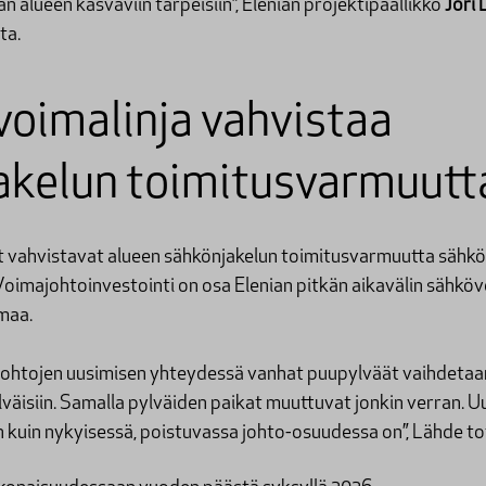
n alueen kasvaviin tarpeisiin”, Elenian projektipäällikkö
Jori
sta.
voimalinja vahvistaa
akelun toimitusvarmuut
 vahvistavat alueen sähkönjakelun toimitusvarmuutta sähkön
Voimajohtoinvestointi on osa Elenian pitkän aikavälin sähkö
lmaa.
köjohtojen uusimisen yhteydessä vanhat puupylväät vaihdetaan
lväisiin. Samalla pylväiden paikat muuttuvat jonkin verran. U
kuin nykyisessä, poistuvassa johto-osuudessa on”, Lähde t