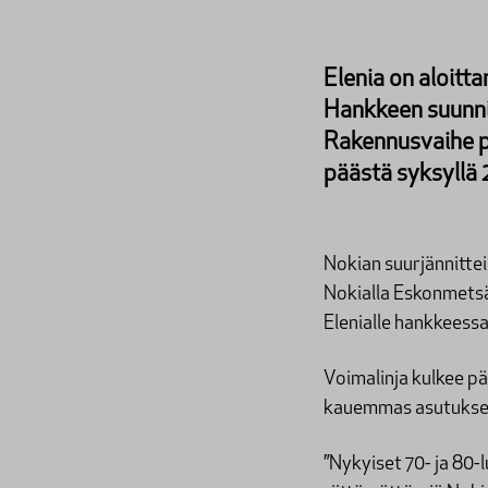
Elenia on aloitt
Hankkeen suunnit
Rakennusvaihe p
päästä syksyllä 
Nokian suurjännitte
Nokialla Eskonmetsä
Elenialle hankkeess
Voimalinja kulkee pä
kauemmas asutukse
”Nykyiset 70- ja 80-