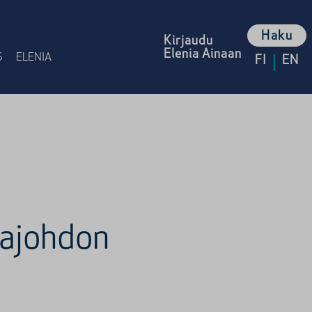
Haku
Kirjaudu
Elenia Ainaan
|
S
ELENIA
FI
EN
majohdon