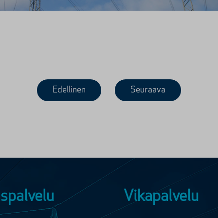
Edellinen
Seuraava
spalvelu
Vikapalvelu