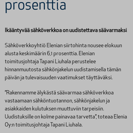
prosenttia
Ikääntyvää sähköverkkoa on uudistettava säävarmaksi
Sähköverkkoyhtiö Elenian siirtohinta nousee elokuun
alusta keskimäärin 6,1 prosenttia. Elenian
toimitusjohtaja Tapani Liuhala perustelee
hinnanmuutosta sähkönjakelun uudistamisella tämän
päivän ja tulevaisuuden vaatimukset täyttäväksi.
”Rakennamme älykästä säävarmaa sähköverkkoa
vastaamaan sähköntuotannon, sähkönjakelun ja
asiakkaiden kulutuksen muuttuviin tarpeisiin.
Uudistuksille on kolme painavaa tarvetta”, toteaa Elenia
Oy:n toimitusjohtaja Tapani Liuhala.