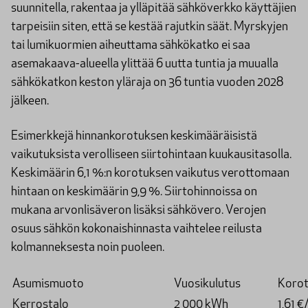
suunnitella, rakentaa ja ylläpitää sähköverkko käyttäjien
tarpeisiin siten, että se kestää rajutkin säät. Myrskyjen
tai lumikuormien aiheuttama sähkökatko ei saa
asemakaava-alueella ylittää 6 uutta tuntia ja muualla
sähkökatkon keston yläraja on 36 tuntia vuoden 2028
jälkeen.
Esimerkkejä hinnankorotuksen keskimääräisistä
vaikutuksista verolliseen siirtohintaan kuukausitasolla.
Keskimäärin 6,1 %:n korotuksen vaikutus verottomaan
hintaan on keskimäärin 9,9 %. Siirtohinnoissa on
mukana arvonlisäveron lisäksi sähkövero. Verojen
osuus sähkön kokonaishinnasta vaihtelee reilusta
kolmanneksesta noin puoleen.
Asumismuoto
Vuosikulutus
Koro
Kerrostalo
2 000 kWh
1,61 €