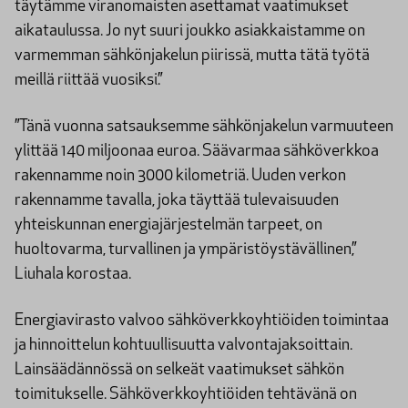
täytämme viranomaisten asettamat vaatimukset
aikataulussa. Jo nyt suuri joukko asiakkaistamme on
varmemman sähkönjakelun piirissä, mutta tätä työtä
meillä riittää vuosiksi.”
”Tänä vuonna satsauksemme sähkönjakelun varmuuteen
ylittää 140 miljoonaa euroa. Säävarmaa sähköverkkoa
rakennamme noin 3000 kilometriä. Uuden verkon
rakennamme tavalla, joka täyttää tulevaisuuden
yhteiskunnan energiajärjestelmän tarpeet, on
huoltovarma, turvallinen ja ympäristöystävällinen,”
Liuhala korostaa.
Energiavirasto valvoo sähköverkkoyhtiöiden toimintaa
ja hinnoittelun kohtuullisuutta valvontajaksoittain.
Lainsäädännössä on selkeät vaatimukset sähkön
toimitukselle. Sähköverkkoyhtiöiden tehtävänä on