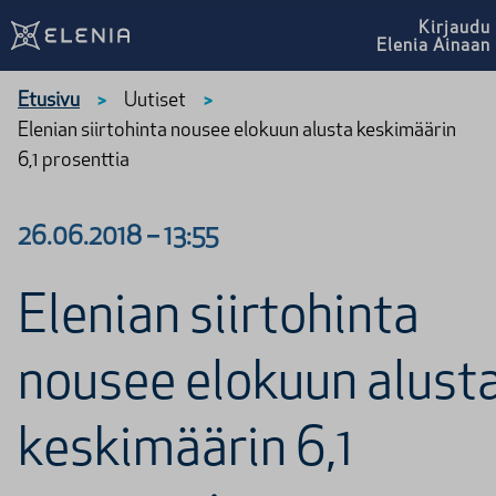
Siirry sisältöön
Kirjaudu
Elenia Ainaan
Etusivu
Uutiset
>
>
Elenian siirtohinta nousee elokuun alusta keskimäärin
6,1 prosenttia
26.06.2018
–
13:55
Elenian siirtohinta
nousee elokuun alust
keskimäärin 6,1