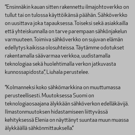
”Ensinnäkin kauan sitten rakennettu ilmajohtoverkko on
tullut tai on tulossa käyttöikänsä päähän. Sähköverkko
on uusittava joka tapauksessa. Toiseksi sekä asiakkailla
että yhteiskunnalla on tarve parempaan sähkönjakelun
varmuuteen. Toimiva sähköverkko on sujuvan elämän
edellytys kaikissa olosuhteissa. Täytämme odotukset
rakentamalla säävarmaa verkkoa, uudistamalla
teknologiaa sekä huolehtimalla verkon jatkuvasta
kunnossapidosta”, Liuhala perustelee.
”Kolmanneksi koko sähkömarkkina on muuttumassa
perusteellisesti. Muutoksessa Suomi on
teknologiaosaajana älykkään sähköverkon edelläkävijä.
Ilmastonmuutoksen hidastamiseen liittyvässä
kehityksessä Elenia on näyttänyt suuntaa muun muassa
älykkäällä sähkönmittauksella.”