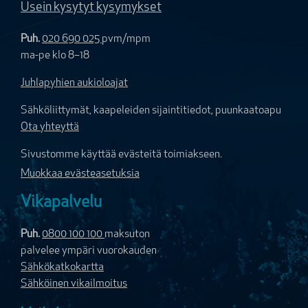
Usein kysytyt kysymykset
Puh.
020 690 025
pvm/mpm
ma-pe klo 8–18
Juhlapyhien aukioloajat
Sähköliittymät, kaapeleiden sijaintitiedot, puunkaatoapu
Ota yhteyttä
Sivustomme käyttää evästeitä toimiakseen.
Muokkaa evästeasetuksia
Vikapalvelu
Puh.
0800 100 100
maksuton
palvelee ympäri vuorokauden
Sähkökatkokartta
Sähköinen vikailmoitus