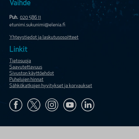
Vaihde
Puh.
020 586 11
etunimi.sukunimi@elenia.fi
Yhteystiedot ja laskutusosoitteet
Linkit
Tietosuoja
Saavutettavuus
Sivuston käyttöehdot
Puhelujen hinnat
Sähkökatkojen hyvitykset ja korvaukset