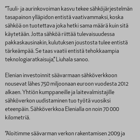
”Tuuli- ja aurinkovoiman kasvu tekee sähköjärjestelmän
tasapainon ylläpidon entistä vaativammaksi, koska
sähköä on tuotettava joka hetki sama määrä kuin sitä
käytetään. Jotta sähköä riittää tulevaisuudessa
pakkaskausinakin, kulutuksen joustosta tulee entistä
tärkeämpää. Se taas vaatii entistä tehokkaampia
teknologiaratkaisuja,” Liuhala sanoo.
Elenian investoinnit säävarmaan sähköverkkoon
nousevat lähes 750 miljoonaan euroon vuodesta 2012
alkaen. Yhtiön kumppaneille ja laitevalmistajille
sähköverkon uudistaminen tuo työtä vuosiksi
eteenpäin. Sähköverkkoa Elenialla on noin 70 000
kilometriä.
”Aloitimme säävarman verkon rakentamisen 2009 ja