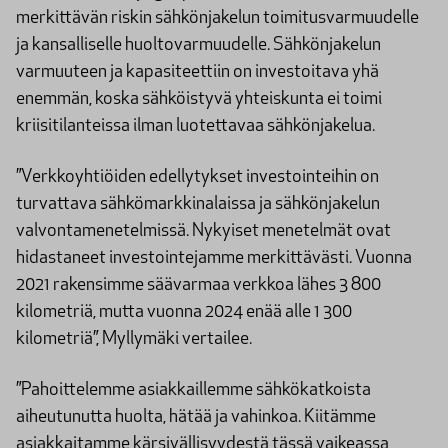
merkittävän riskin sähkönjakelun toimitusvarmuudelle
ja kansalliselle huoltovarmuudelle. Sähkönjakelun
varmuuteen ja kapasiteettiin on investoitava yhä
enemmän, koska sähköistyvä yhteiskunta ei toimi
kriisitilanteissa ilman luotettavaa sähkönjakelua.
”Verkkoyhtiöiden edellytykset investointeihin on
turvattava sähkömarkkinalaissa ja sähkönjakelun
valvontamenetelmissä. Nykyiset menetelmät ovat
hidastaneet investointejamme merkittävästi. Vuonna
2021 rakensimme säävarmaa verkkoa lähes 3 800
kilometriä, mutta vuonna 2024 enää alle 1 300
kilometriä”, Myllymäki vertailee.
”Pahoittelemme asiakkaillemme sähkökatkoista
aiheutunutta huolta, hätää ja vahinkoa. Kiitämme
asiakkaitamme kärsivällisyydestä tässä vaikeassa