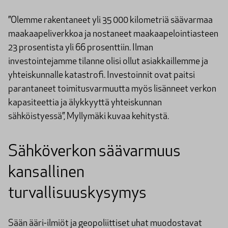
”Olemme rakentaneet yli 35 000 kilometriä säävarmaa
maakaapeliverkkoa ja nostaneet maakaapelointiasteen
23 prosentista yli 66 prosenttiin. Ilman
investointejamme tilanne olisi ollut asiakkaillemme ja
yhteiskunnalle katastrofi. Investoinnit ovat paitsi
parantaneet toimitusvarmuutta myös lisänneet verkon
kapasiteettia ja älykkyyttä yhteiskunnan
sähköistyessä”, Myllymäki kuvaa kehitystä.
Sähköverkon säävarmuus
kansallinen
turvallisuuskysymys
Sään ääri-ilmiöt ja geopoliittiset uhat muodostavat