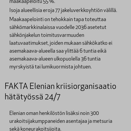
maakaapeloitu 55 %.
Isoja alueellisia eroja 77 jakeluverkkoyhtiön välillä.
Maakaapelointi on tehokkain tapa toteuttaa
sähkömarkkinalaissa vuodelle 2036 asetetut
sähkönjakelun toimitusvarmuuden
laatuvaatimukset, joiden mukaan sähkökatko ei
asemakaava-alueella saa ylittää 6 tuntia eikä
asemakaava-alueen ulkopuolella 36 tuntia
myrskyistä tai lumikuormista johtuen.
FAKTA Elenian kriisiorganisaatio
hätätyössä 24/7
Elenian oman henkilöstön lisäksi noin 300
urakoitsijakumppaneiden asentajaa ja metsuria
sekä koneurakoitsijoita.