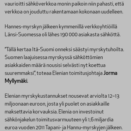
vaurioitti sähköverkkoa monin paikoin niin pahasti, että
verkkoa on jouduttu rakentamaan kokonaan uudelleen.
Hannes-myrskyn jälkeen kymmenillä verkkoyhtiöillä
Länsi-Suomessa oli lähes 190 000 asiakasta sähköttä.
”Tällä kertaa Itä-Suomi onneksi säästyi myrskytuhoilta.
Suomen laajuisessa myrskyssä sähköttömien
asiakkaiden määrä nousisi selvästi nyt koettua
suuremmaksi”, toteaa Elenian toimitusjohtaja
Jorma
Myllymäki
.
Elenian myrskykustannukset nousevat arviolta 12–13
miljoonaan euroon, josta yli puolet on asiakkaille
maksettavia korvauksia. Elenia on investoinut
sähkönjakelun toimitusvarmuuteen yli 1,6 miljardia
euroa vuoden 2011 Tapani- ja Hannu-myrskyjen jälkeen.