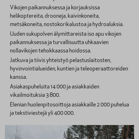
Vikojen paikannuksessa ja korjauksissa
helikoptereita, drooneja, kaivinkoneita,
metsäkoneita, nostokorikalustoa ja hydroaluksia.
Uuden sukupolven älymittareista iso apu vikojen
paikannuksessa ja turvallisuutta uhkaavien
nollavikojen tehokkaassa hoidossa.
Jatkuva ja tiivis yhteistyö pelastuslaitosten,
hyvinvointialueiden, kuntien ja teleoperaattoreiden
kanssa.
Asiakaspuheluita 14 000 ja asiakkaiden
vikailmoituksia 3 800.
Elenian huolenpitosoittoja asiakkaille 2 000 puhelua
ja tekstiviestejä yli 400 000.