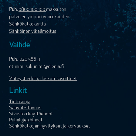
Puh.
0800 100 100
maksuton
palvelee ympäri vuorokauden
Sähkökatkokartta
Sähköinen vikailmoitus
Vaihde
Puh.
020 586 11
etunimi.sukunimi@elenia.fi
Yhteystiedot ja laskutusosoitteet
Linkit
Tietosuoja
Saavutettavuus
Sivuston käyttöehdot
Puhelujen hinnat
Sähkökatkojen hyvitykset ja korvaukset