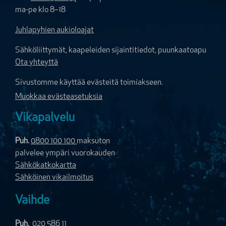
ma-pe klo 8–18
Juhlapyhien aukioloajat
Sähköliittymät, kaapeleiden sijaintitiedot, puunkaatoapu
Ota yhteyttä
Sivustomme käyttää evästeitä toimiakseen.
Muokkaa evästeasetuksia
Vikapalvelu
Puh.
0800 100 100
maksuton
palvelee ympäri vuorokauden
Sähkökatkokartta
Sähköinen vikailmoitus
Vaihde
Puh.
020 586 11