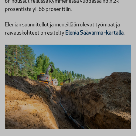
on noussut reilussa kymmenessä vuodessa noin 23
prosentista yli 66 prosenttiin.
Elenian suunnitellut ja meneillään olevat työmaat ja
raivauskohteet on esitelty
Elenia Säävarma -kartalla
.