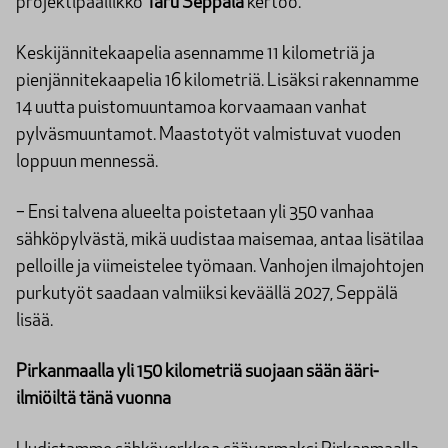
projektipäällikkö
Taru Seppälä
kertoo.
Keskijännitekaapelia asennamme 11 kilometriä ja
pienjännitekaapelia 16 kilometriä. Lisäksi rakennamme
14 uutta puistomuuntamoa korvaamaan vanhat
pylväsmuuntamot. Maastotyöt valmistuvat vuoden
loppuun mennessä.
− Ensi talvena alueelta poistetaan yli 350 vanhaa
sähköpylvästä, mikä uudistaa maisemaa, antaa lisätilaa
pelloille ja viimeistelee työmaan. Vanhojen ilmajohtojen
purkutyöt saadaan valmiiksi keväällä 2027, Seppälä
lisää.
Pirkanmaalla yli 150 kilometriä suojaan sään ääri-
ilmiöiltä tänä vuonna