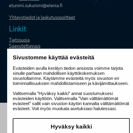
etunimi.sukunimi@elenia.fi
Yhteystiedot ja laskutusosoitteet
Linkit
Tietosuoja
Saavutettavuus
Sivuston käyttöehdot
Sivustomme käyttää evästeitä
Puhelujen hinnat
Sähkökatkojen hyvitykset ja korvaukset
Evästeiden avulla kerätyn tiedon ansiosta voimme tarjota
sinulle parhaan mahdollisen käyttökokemuksen
sivustollamme. Käytämme evästeitä myös sivuston eri
toiminnallisuuksien mahdollistamiseen ja kävijämittaukseen.
Valitsemalla ”Hyväksy kaikki” annat suostumuksesi
evästeiden käyttöön. Valitsemalla ”Vain välttämättömät
evästeet” sallit vain sivuston käytön kannalta välttämättömät
evästeet. Voit myös muokata asetuksiasi halutessasi.
Hyväksy kaikki