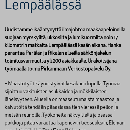
Lempäälässä
Uudistamme ikääntynyttä ilmajohtoa maakaapeloinnilla
suojaan myrskyiltä, ukkosilta ja lumikuormilta noin 17
kilometrin matkalta Lempäälässä kesän aikana. Hanke
parantaa Perälän ja Rikalan alueilla sähkönjakelun
toimitusvarmuutta yli 200 asiakkaalle. Urakoitsijana
työmaalla toimii Pirkanmaan Verkostopalvelu Oy.
− Maastotyöt käynnistyivät kesäkuun lopulla. Työmaa
sijoittuu vakituisten asukkaiden ja mökkiläisten
läheisyyteen. Alueella on maaseutumaista maastoa ja
kaivutöitä tehdään pääasiassa tien vieressä pellon ja
metsän reunoilla. Työkoneita näkyy tiellä ja osassa
paikkoja pitää varautua kapeneviin tieosuuksiin, Elenian