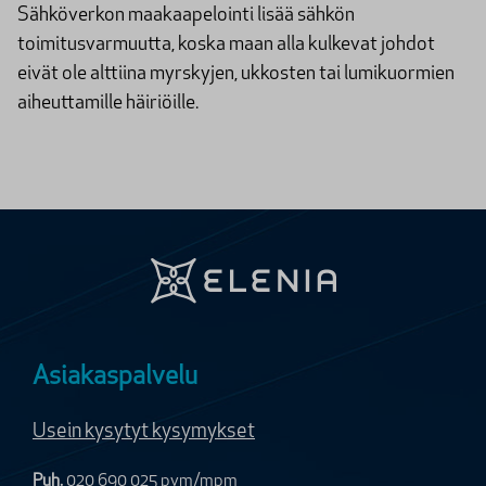
Sähköverkon maakaapelointi lisää sähkön
toimitusvarmuutta, koska maan alla kulkevat johdot
eivät ole alttiina myrskyjen, ukkosten tai lumikuormien
aiheuttamille häiriöille.
Asiakaspalvelu
Usein kysytyt kysymykset
Puh.
020 690 025
pvm/mpm