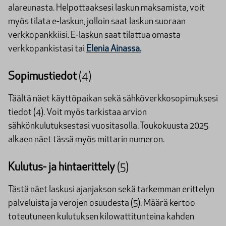
alareunasta. Helpottaaksesi laskun maksamista, voit
myös tilata e-laskun, jolloin saat laskun suoraan
verkkopankkiisi. E-laskun saat tilattua omasta
verkkopankistasi tai
Elenia Ainassa.
Sopimustiedot
(4)
Täältä näet käyttöpaikan sekä sähköverkkosopimuksesi
tiedot (4). Voit myös tarkistaa arvion
sähkönkulutuksestasi vuositasolla. Toukokuusta 2025
alkaen näet tässä myös mittarin numeron.
Kulutus- ja hintaerittely
(5)
Tästä näet laskusi ajanjakson sekä tarkemman erittelyn
palveluista ja verojen osuudesta (5). Määrä kertoo
toteutuneen kulutuksen kilowattitunteina kahden