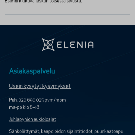
Esimerkkikuva laskun toisesta sivusta.
Asiakaspalvelu
Usein kysytyt kysymykset
Puh.
020 690 025
pvm/mpm
ma-pe klo 8–18
Juhlapyhien aukioloajat
Sähköliittymät, kaapeleiden sijaintitiedot, puunkaatoapu