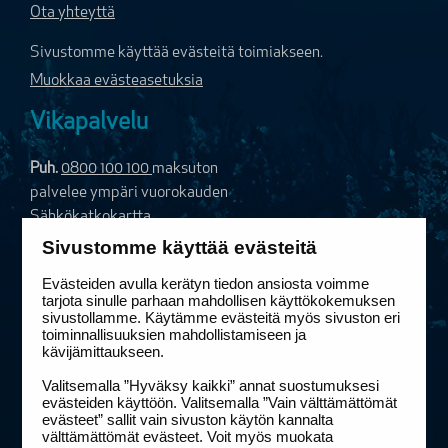
Ota yhteyttä
Sivustomme käyttää evästeitä toimiakseen.
Muokkaa evästeasetuksia
Vikapalvelu
Puh.
0800 100 100
maksuton
palvelee ympäri vuorokauden
Sähkökatkokartta
Sähköinen vikailmoitus
Sivustomme käyttää evästeitä
Evästeiden avulla kerätyn tiedon ansiosta voimme
Vaihde
tarjota sinulle parhaan mahdollisen käyttökokemuksen
sivustollamme. Käytämme evästeitä myös sivuston eri
Puh.
020 586 11
toiminnallisuuksien mahdollistamiseen ja
kävijämittaukseen.
etunimi.sukunimi@elenia.fi
Valitsemalla ”Hyväksy kaikki” annat suostumuksesi
Yhteystiedot ja laskutusosoitteet
evästeiden käyttöön. Valitsemalla ”Vain välttämättömät
evästeet” sallit vain sivuston käytön kannalta
Linkit
välttämättömät evästeet. Voit myös muokata