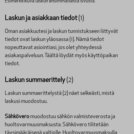
Esimerkkikuva laskun ensimmäisestä sivusta.
Laskun ja asiakkaan tiedot
(1)
Oman asiakkuutesi ja laskun tunnistukseen liittyvät
tiedot ovat laskun yläosassa (1). Nämä tiedot
nopeuttavat asiointiasi, jos olet yhteydessä
asiakaspalveluun. Täältä löydät myös käyttöpaikan
tiedot.
Laskun summaerittely
(2)
Laskun summaerittelystä (2) näet selkeästi, mistä
laskusi muodostuu.
Sähkövero
muodostuu sähkön valmisteverosta ja
huoltovarmuusmaksusta. Sähkövero tilitetään
täysimääräisenä valtiolle. Huoltovarmuusmaksulla