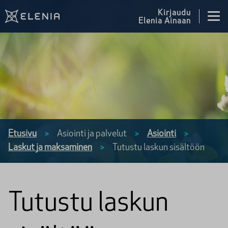
Siirry sisältöön
Kirjaudu
Elenia Ainaan
Etusivu
Asiointi ja palvelut
Asiointi
>
>
>
Laskut ja maksaminen
Tutustu laskun sisältöön
>
Tutustu laskun