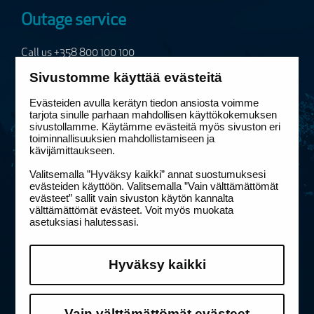
Outage service
Call us
+358 800 100 100
24/7, free of charge
Sivustomme käyttää evästeitä
Customer service chat requires allowing cookies.
Evästeiden avulla kerätyn tiedon ansiosta voimme
tarjota sinulle parhaan mahdollisen käyttökokemuksen
Edit your cookie consent settings
sivustollamme. Käytämme evästeitä myös sivuston eri
toiminnallisuuksien mahdollistamiseen ja
Contacts
kävijämittaukseen.
Valitsemalla ”Hyväksy kaikki” annat suostumuksesi
Switchboard
+358 20 586 11
evästeiden käyttöön. Valitsemalla ”Vain välttämättömät
firstname.lastname@elenia.fi
evästeet” sallit vain sivuston käytön kannalta
välttämättömät evästeet. Voit myös muokata
asetuksiasi halutessasi.
Postal addresses and procurement
Links
Hyväksy kaikki
Terms of Use
Privacy
Vain välttämättömät evästeet