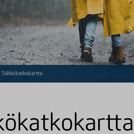
Sähkökatko­kartta
ökatko­kartta