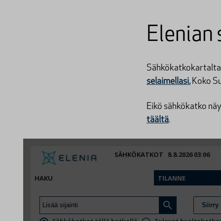
Elenian 
Sähkökatkokartalta 
selaimellasi.
Koko S
Eikö sähkökatko näy 
täältä
.