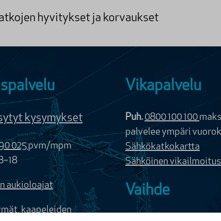
tkojen hyvitykset ja korvaukset
spalvelu
Vikapalvelu
sytyt kysymykset
Puh.
0800 100 100
maks
palvelee ympäri vuoro
90 025
pvm/mpm
Sähkökatkokartta
8–18
Sähköinen vikailmoitus
n aukioloajat
Vaihde
ymät, kaapeleiden