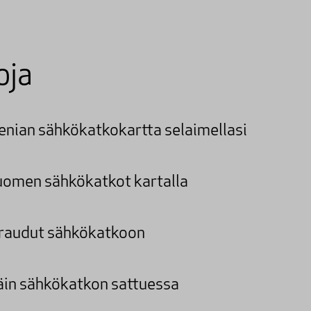
oja
enian sähkökatkokartta selaimellasi
omen sähkökatkot kartalla
raudut sähkökatkoon
äin sähkökatkon sattuessa