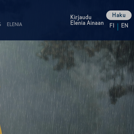
Haku
Kirjaudu
Elenia Ainaan
|
S
ELENIA
FI
EN