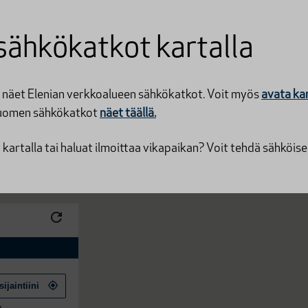
sähkökatkot kartalla
näet Elenian verkkoalueen sähkökatkot. Voit myös
avata ka
uomen sähkökatkot
näet täällä.
kartalla tai haluat ilmoittaa vikapaikan? Voit tehdä sähköis