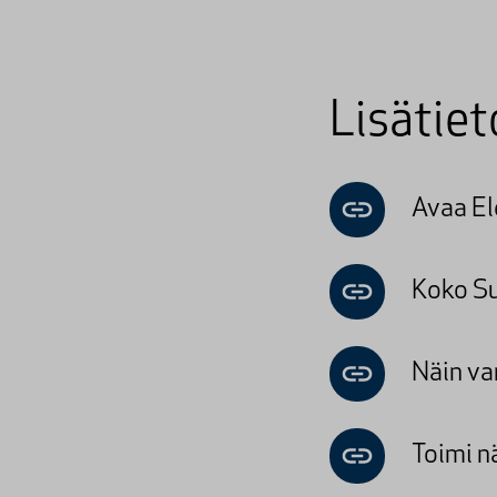
Lisätiet
Avaa El
Koko Su
Näin va
Toimi n