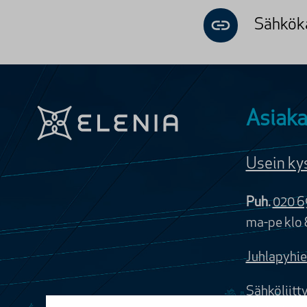
Sähköka
Asiaka
Usein ky
Puh.
020 6
ma-pe klo 
Juhlapyhie
Sähköliitt