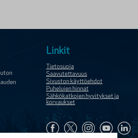
Linkit
Tietosuoja
uton
Saavutettavuus
Sivuston käyttöehdot
kauden
Puhelujen hinnat
Sähkökatkojen hyvitykset ja
korvaukset