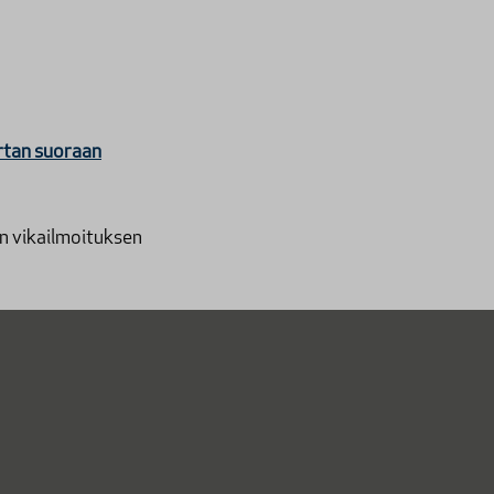
rtan suoraan
en vikailmoituksen