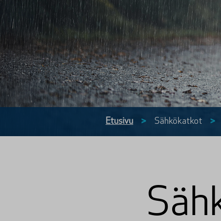
Etusivu
>
Sähkö­katkot
>
Sähk