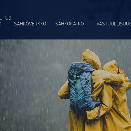
UTUS
O
SÄHKÖVERKKO
SÄHKÖ­KATKOT
VASTUULLI­SUU