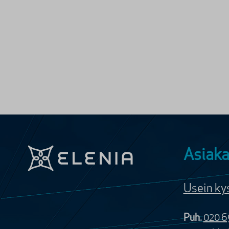
Asiaka
Usein ky
Puh.
020 6