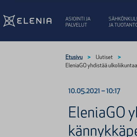
Siirry sisältöön
ASIOINTI JA
SÄHKÖNKUL
PALVELUT
JA TUOTANT
Etusivu
>
Uutiset
>
EleniaGO yhdistää ulkoliikunta
10.05.2021
–
10:17
EleniaGO y
kännykkäpel