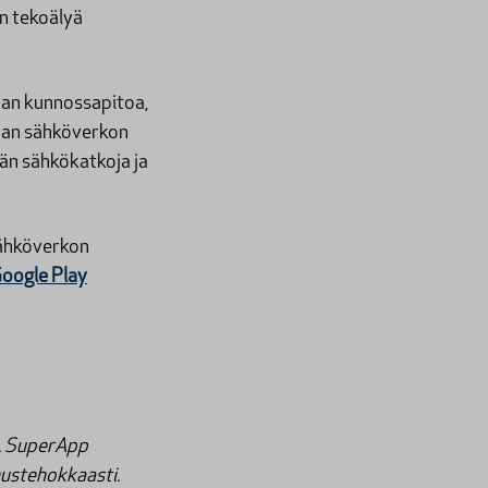
en tekoälyä
an kunnossapitoa,
maan sähköverkon
än sähkökatkoja ja
sähköverkon
oogle Play
a. SuperApp
nustehokkaasti.