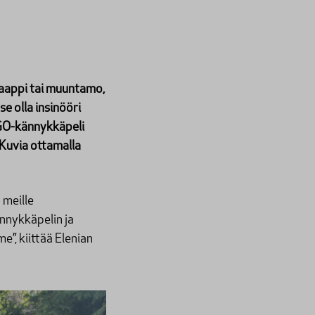
okaappi tai muuntamo,
se olla insinööri
aGO-kännykkäpeli
Kuvia ottamalla
 meille
nnykkäpelin ja
”, kiittää Elenian