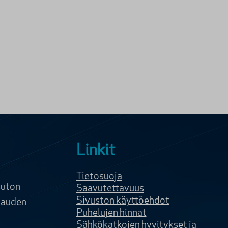
Linkit
Tietosuoja
uton
Saavutettavuus
Sivuston käyttöehdot
kauden
Puhelujen hinnat
Sähkökatkojen hyvitykset ja