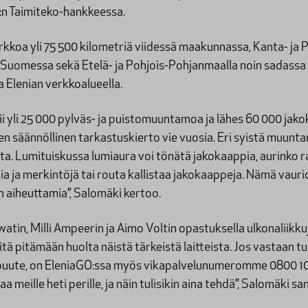
H:n Taimiteko-hankkeessa.
rkkoa yli 75 500 kilometriä viidessä maakunnassa, Kanta- ja
-Suomessa sekä Etelä- ja Pohjois-Pohjanmaalla noin sadassa 
a Elenian verkkoalueella.
 yli 25 000 pylväs- ja puistomuuntamoa ja lähes 60 000 jako
n säännöllinen tarkastuskierto vie vuosia. Eri syistä muunta
ta. Lumituiskussa lumiaura voi tönätä jakokaappia, aurinko r
 ja merkintöjä tai routa kallistaa jakokaappeja. Nämä vaurio
en aiheuttamia”, Salomäki kertoo.
atin, Milli Ampeerin ja Aimo Voltin opastuksella ulkonaliikku
ä pitämään huolta näistä tärkeistä laitteista. Jos vastaan tul
uspuute, on EleniaGO:ssa myös vikapalvelunumeromme 0800 10
 meille heti perille, ja näin tulisikin aina tehdä”, Salomäki sa