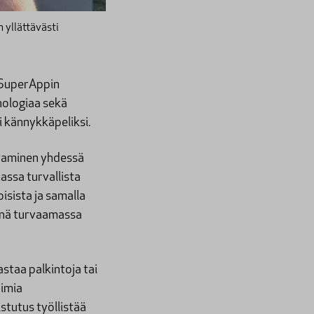
 yllättävästi
s SuperAppin
eknologiaa sekä
i kännykkäpeliksi.
istaminen yhdessä
ssa turvallista
oisista ja samalla
äsnä turvaamassa
astaa palkintoja tai
aimia
stutus työllistää