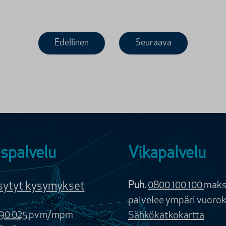
Edellinen
Seuraava
spalvelu
Vikapalvelu
sytyt kysymykset
Puh.
0800 100 100
maks
palvelee ympäri vuoro
90 025
pvm/mpm
Sähkökatkokartta