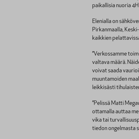
paikallisia nuoria 4
Elenialla on sähköve
Pirkanmaalla, Keski
kaikkien pelattaviss
”Verkossamme toimii
valtava määrä. Näide
voivat saada vaurioi
muuntamoiden maalia
leikkisästi tihulaist
”Pelissä Matti Megaw
ottamalla auttaa meit
vika tai turvallisu
tiedon ongelmasta saa