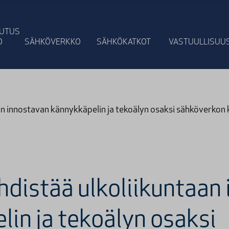
UTUS
O
SÄHKÖVERKKO
SÄHKÖ­KATKOT
VASTUULLI­SUU
an innostavan kännykkäpelin ja tekoälyn osaksi sähköverkon
hdistää ulkoliikuntaan
in ja tekoälyn osaksi