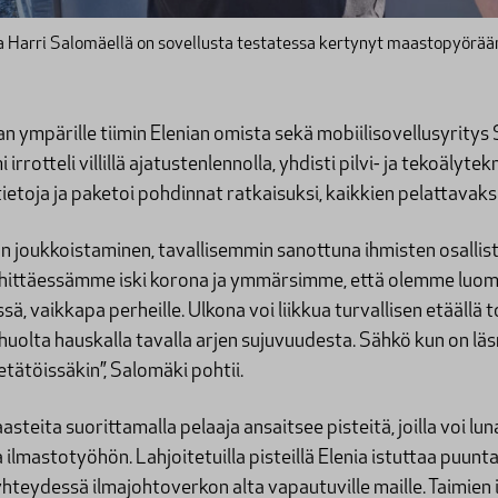
la Harri Salomäellä on sovellusta testatessa kertynyt maastopyörään
n ympärille tiimin Elenian omista sekä mobiilisovellusyrity
i irrotteli villillä ajatustenlennolla, yhdisti pilvi- ja tekoälyt
etoja ja paketoi pohdinnat ratkaisuksi, kaikkien pelattavaks
 on joukkoistaminen, tavallisemmin sanottuna ihmisten osall
ehittäessämme iski korona ja ymmärsimme, että olemme luoma
, vaikkapa perheille. Ulkona voi liikkua turvallisen etäällä t
huolta hauskalla tavalla arjen sujuvuudesta. Sähkö kun on l
tätöissäkin”, Salomäki pohtii.
asteita suorittamalla pelaaja ansaitsee pisteitä, joilla voi lun
a ilmastotyöhön. Lahjoitetuilla pisteillä Elenia istuttaa puunt
teydessä ilmajohtoverkon alta vapautuville maille. Taimien i