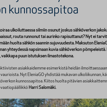
n kunnossapitoa
i koiraa ulkoiluttaessa silmiin osunut joskus sähköverkon jak
haissut, routa runnonut tai aurinko rapisuttanut?
Nyt ei tarvit
ämään huolta sähkön saannin sujuvuudesta. Maksuton Eleni
nnan yhteydessä napsimaan kuvia sähköverkon pömpeleistä. 
, vaikkapa puun istutuksen ilmastotekona.
 aktiivisten asiakkaidemme esimerkistä heidän ilmoittaessaan
aurioista. Nyt EleniaGO yhdistää mukavan ulkoliikunnan, kä
överkon kunnossapitoa. Kiitos huolta pitävien asiakkaittemme
ovaatiopäällikkö
Harri Salomäki.