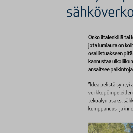
sähköverko
Onko iltalenkillä ta
jota lumiaura on kol
osallistuakseen pit
kannustaa ulkoliiku
ansaitsee palkintoja
”Idea pelistä syntyi
verkkopömpeleiden v
tekoälyn osaksi sähk
kumppanuus- ja inn