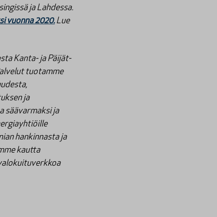
lsingissä ja Lahdessa.
si vuonna 2020.
Lue
ta Kanta- ja Päijät-
Palvelut tuotamme
udesta,
uksen ja
a säävarmaksi ja
rgiayhtiöille
nian hankinnasta ja
emme kautta
valokuituverkkoa