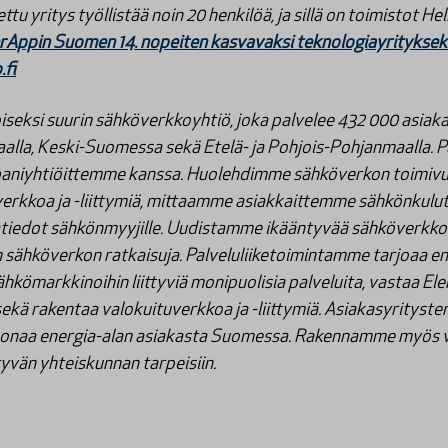
u yritys työllistää noin 20 henkilöä, ja sillä on toimistot He
perAppin Suomen 14. nopeiten kasvavaksi teknologiayrityksek
.fi
eksi suurin sähköverkkoyhtiö, joka palvelee 432 000 asiakas
lla, Keski-Suomessa sekä Etelä- ja Pohjois-Pohjanmaalla. 
aniyhtiöittemme kanssa. Huolehdimme sähköverkon toimivu
rkkoa ja -liittymiä, mittaamme asiakkaittemme sähkönkulut
tiedot sähkönmyyjille. Uudistamme ikääntyvää sähköverkko
sähköverkon ratkaisuja. Palveluliiketoimintamme tarjoaa ene
ähkömarkkinoihin liittyviä monipuolisia palveluita, vastaa Ele
ekä rakentaa valokuituverkkoa ja -liittymiä. Asiakasyrityst
joonaa energia-alan asiakasta Suomessa. Rakennamme myös 
tyvän yhteiskunnan tarpeisiin.