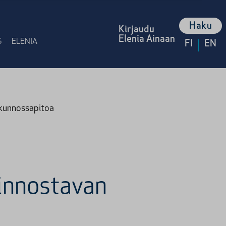
Haku
Kirjaudu
Elenia Ainaan
|
S
ELENIA
FI
EN
 kunnossapitoa
 innostavan