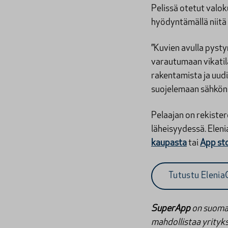
Pelissä otetut valok
hyödyntämällä niitä
”Kuvien avulla pys
varautumaan vikatila
rakentamista ja uud
suojelemaan sähkön 
Pelaajan on rekister
läheisyydessä. Elen
kaupasta
tai
App st
Tutustu Elenia
SuperApp
on suomal
mahdollistaa yrityks