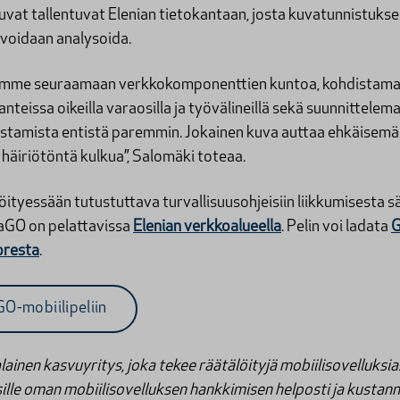
uvat tallentuvat Elenian tietokantaan, josta kuvatunnistuks
 voidaan analysoida.
tymme seuraamaan verkkokomponenttien kuntoa, kohdistama
nteissa oikeilla varaosilla ja työvälineillä sekä suunnittele
istamista entistä paremmin. Jokainen kuva auttaa ehkäisemä
häiriötöntä kulkua”, Salomäki toteaa.
öityessään tutustuttava turvallisuusohjeisiin liikkumisesta 
iaGO on pelattavissa
Elenian verkkoalueella
. Pelin voi ladata
G
oresta
.
GO-mobiilipeliin
ainen kasvuyritys, joka tekee räätälöityjä mobiilisovelluksi
ille oman mobiilisovelluksen hankkimisen helposti ja kustan