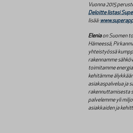
Vuonna 2015 perustett
Deloitte listasi Su
lisää:
www
.
superapp
Elenia
on Suomen tois
Hämeessä, Pirkanmaa
yhteistyössä kumpp
rakennamme sähköve
toimitamme energia
kehitämme älykkään 
asiakaspalvelua ja s
rakennuttamisesta s
palvelemme yli mil
asiakkaiden ja kehit