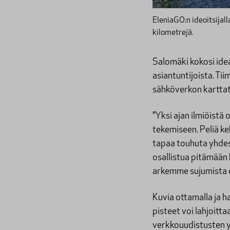
EleniaGO:n ideoitsijal
kilometrejä.
Salomäki kokosi idea
asiantuntijoista. Tiim
sähköverkon karttati
”Yksi ajan ilmiöistä
tekemiseen. Peliä k
tapaa touhuta yhdessä
osallistua pitämään 
arkemme sujumista e
Kuvia ottamalla ja ha
pisteet voi lahjoitta
verkkouudistusten yh