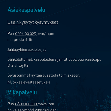
Asiakaspalvelu
Usein kysytyt kysymykset
Puh.
020 690 025
pvm/mpm
ma-pe klo 8–18
Juhlapyhien aukioloajat
Sähköliittymät, kaapeleiden sijaintitiedot, puunkaatoapu
Ota yhteyttä
Sivustomme käyttää evästeitä toimiakseen.
Muokkaa evästeasetuksia
Vikapalvelu
Puh.
0800 100 100
maksuton
palvelee ympäri vuorokauden