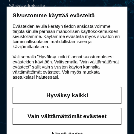
Sähkökatkokartta
Sähköinen vikailmoitus
Sivustomme käyttää evästeitä
Evästeiden avulla kerätyn tiedon ansiosta voimme
Vaihde
tarjota sinulle parhaan mahdollisen käyttökokemuksen
sivustollamme. Käytämme evästeitä myös sivuston eri
Puh.
020 586 11
toiminnallisuuksien mahdollistamiseen ja
kävijämittaukseen.
etunimi.sukunimi@elenia.fi
Valitsemalla ”Hyväksy kaikki” annat suostumuksesi
Yhteystiedot ja laskutusosoitteet
evästeiden käyttöön. Valitsemalla ”Vain välttämättömät
evästeet” sallit vain sivuston käytön kannalta
Linkit
välttämättömät evästeet. Voit myös muokata
asetuksiasi halutessasi.
Tietosuoja
Saavutettavuus
Hyväksy kaikki
Sivuston käyttöehdot
Puhelujen hinnat
Sähkökatkojen hyvitykset ja korvaukset
Vain välttämättömät evästeet