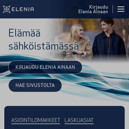
Siirry sisältöön
Kirjaudu
Elenia Ainaan
Elämää
sähköistämässä
KIRJAUDU ELENIA AINAAN
HAE SIVUSTOLTA
ASIOINTILOMAKKEET
LASKUASIAT